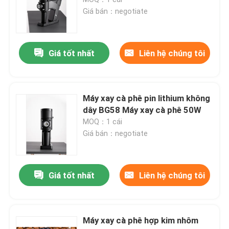
Giá bán：negotiate
Máy xay cà phê không dây
Giá tốt nhất
Liên hệ chúng tôi
máy xay cà phê thương mại
Máy xay cà phê màn hình cảm ứng
Máy xay cà phê pin lithium không
dây BG58 Máy xay cà phê 50W
MOQ：1 cái
máy xay cà phê gia đình
Giá bán：negotiate
Máy xay đậu Espresso
Giá tốt nhất
Liên hệ chúng tôi
Máy xay cà phê ngoài trời
Máy xay cà phê hợp kim nhôm
Máy xay cà phê cầm tay