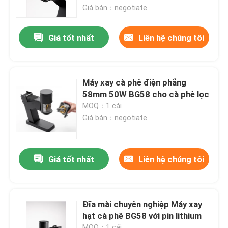
Giá bán：negotiate
Về chúng tôi
Giá tốt nhất
Liên hệ chúng tôi
Tham quan nhà máy
Máy xay cà phê điện phẳng
Kiểm soát chất lượng
58mm 50W BG58 cho cà phê lọc
MOQ：1 cái
Giá bán：negotiate
Liên hệ chúng tôi
Các trường hợp
Giá tốt nhất
Liên hệ chúng tôi
Máy xay hạt cà phê
Đĩa mài chuyên nghiệp Máy xay
hạt cà phê BG58 với pin lithium
Máy xay cà phê Burr
MOQ：1 cái