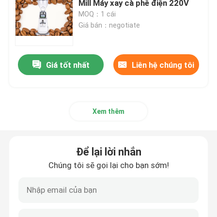
Mill Máy xay cà phê điện 220V
MOQ：1 cái
Máy pha cà phê viên nang
Giá bán：negotiate
Máy tạo bọt sữa tự động
Giá tốt nhất
Liên hệ chúng tôi
Máy xay cà phê kỹ thuật số
Xem thêm
Để lại lời nhắn
Chúng tôi sẽ gọi lại cho bạn sớm!