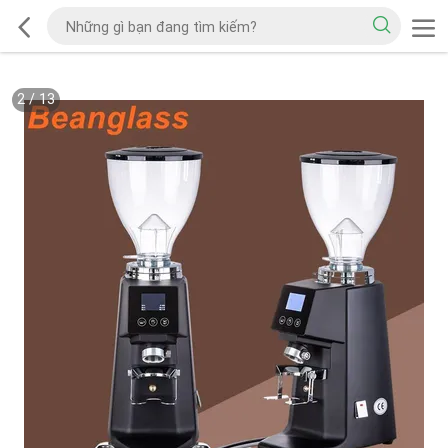
2
/
13