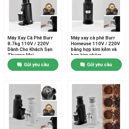
Về chúng tôi
Tham quan nhà máy
Máy Xay Cà Phê Burr
Máy xay cà phê Burr
8.7kg 110V / 220V
Homeuse 110V / 220V
Dành Cho Khách Sạn
bằng hợp kim kẽm và
Kiểm soát chất lượng
Thương Mại
hợp kim nhôm
Gửi yêu cầu
Gửi yêu cầu
Liên hệ chúng tôi
Các trường hợp
Máy xay hạt cà phê
Máy xay cà phê Burr