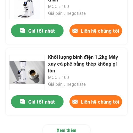
MOQ：100
Giá bán：negotiate
Máy xay cà phê không dây
Giá tốt nhất
Liên hệ chúng tôi
máy xay cà phê thương mại
Máy xay cà phê màn hình cảm ứng
Khối lượng bình điện 1,2kg Máy
xay cà phê bằng thép không gỉ
lớn
máy xay cà phê gia đình
MOQ：100
Giá bán：negotiate
Máy xay đậu Espresso
Giá tốt nhất
Liên hệ chúng tôi
Máy xay cà phê ngoài trời
Máy xay cà phê cầm tay
Xem thêm