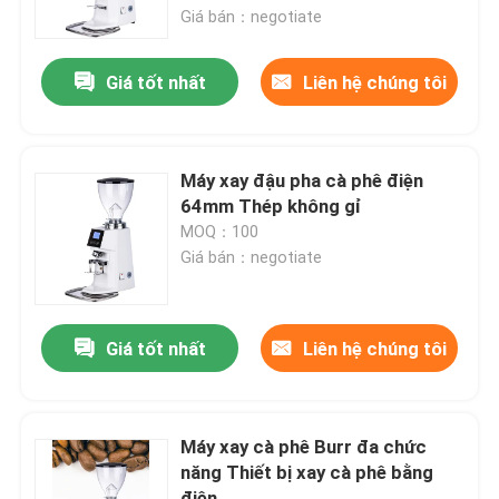
Giá bán：negotiate
Về chúng tôi
Giá tốt nhất
Liên hệ chúng tôi
Tham quan nhà máy
Máy xay đậu pha cà phê điện
Kiểm soát chất lượng
64mm Thép không gỉ
MOQ：100
Giá bán：negotiate
Liên hệ chúng tôi
Các trường hợp
Giá tốt nhất
Liên hệ chúng tôi
Máy xay hạt cà phê
Máy xay cà phê Burr đa chức
năng Thiết bị xay cà phê bằng
Máy xay cà phê Burr
điện