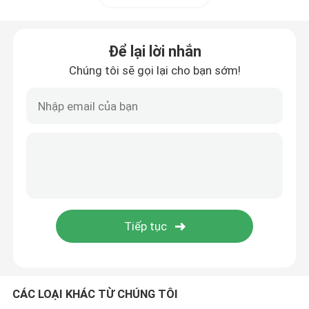
Máy pha cà phê viên nang
Để lại lời nhắn
Chúng tôi sẽ gọi lại cho bạn sớm!
Máy tạo bọt sữa tự động
Máy xay cà phê kỹ thuật số
CÁC LOẠI KHÁC TỪ CHÚNG TÔI