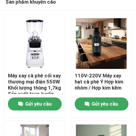
Sản phẩm khuyến cáo
Máy xay cà phê cối xay
110V-220V Máy xay
thương mại điện 550W
hạt cà phê Ý Hợp kim
Khối lượng thùng 1,7kg
nhôm / Hợp kim kẽm
Sản xuất trực tuyến
Nhà
Gửi yêu cầu
Gửi yêu cầu
Các sản phẩm
Hướng dẫn VR