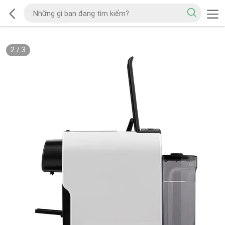
2
/
3