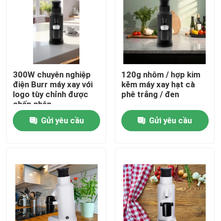
Về chúng tôi
Tham quan nhà máy
300W chuyên nghiệp
120g nhôm / hợp kim
điện Burr máy xay với
kẽm máy xay hạt cà
Kiểm soát chất lượng
logo tùy chỉnh được
phê trắng / đen
chấp nhận
Gửi yêu cầu
Gửi yêu cầu
Liên hệ chúng tôi
Các trường hợp
Máy xay hạt cà phê
Máy xay cà phê Burr