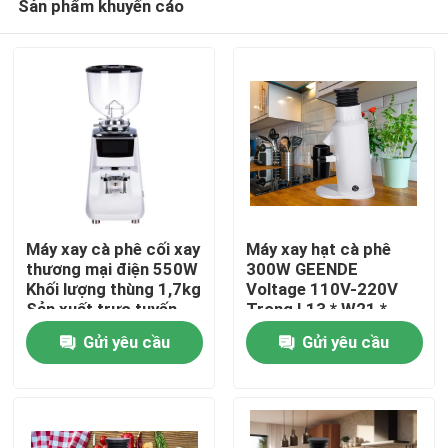
Sản phẩm khuyến cáo
Máy xay cà phê cối xay
Máy xay hạt cà phê
thương mại điện 550W
300W GEENDE
Khối lượng thùng 1,7kg
Voltage 110V-220V
Sản xuất trực tuyến
Trong L13 * W21 *
Nhà
H32CM
Gửi yêu cầu
Gửi yêu cầu
Các sản phẩm
Hướng dẫn VR