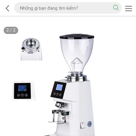
2
/
2