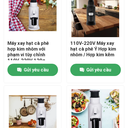
Về chúng tôi
Tham quan nhà máy
Máy xay hạt cà phê
110V-220V Máy xay
hợp kim nhôm với
hạt cà phê Ý Hợp kim
Kiểm soát chất lượng
phạm vi tùy chỉnh
nhôm / Hợp kim kẽm
110V-220V 120g
Gửi yêu cầu
Gửi yêu cầu
Liên hệ chúng tôi
Các trường hợp
Máy xay hạt cà phê
Máy xay cà phê Burr