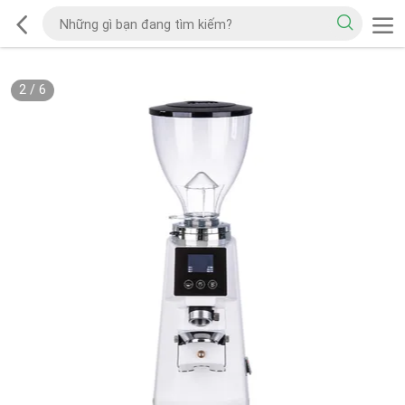
2
/
6