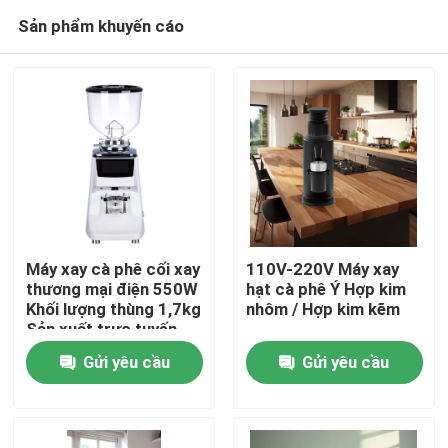
Sản phẩm khuyến cáo
Máy xay cà phê cối xay
110V-220V Máy xay
thương mại điện 550W
hạt cà phê Ý Hợp kim
Khối lượng thùng 1,7kg
nhôm / Hợp kim kẽm
Nhà
Sản xuất trực tuyến
Gửi yêu cầu
Gửi yêu cầu
Các sản phẩm
Hướng dẫn VR