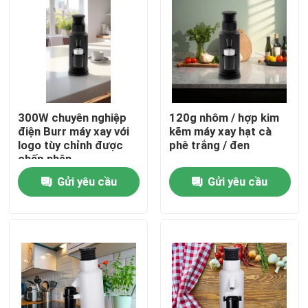
Về chúng tôi
Tham quan nhà máy
300W chuyên nghiệp
120g nhôm / hợp kim
Kiểm soát chất lượng
điện Burr máy xay với
kẽm máy xay hạt cà
logo tùy chỉnh được
phê trắng / đen
chấp nhận
Liên hệ chúng tôi
Gửi yêu cầu
Gửi yêu cầu
Các trường hợp
Máy xay hạt cà phê
Máy xay cà phê Burr