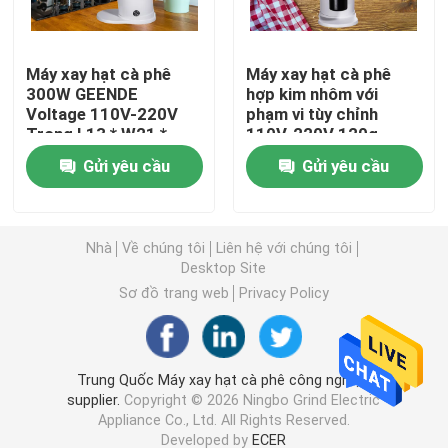
Máy xay cà phê không dây
Máy xay hạt cà phê
Máy xay hạt cà phê
300W GEENDE
hợp kim nhôm với
Voltage 110V-220V
phạm vi tùy chỉnh
máy xay cà phê thương mại
Trong L13 * W21 *
110V-220V 120g
H32CM
Gửi yêu cầu
Gửi yêu cầu
Máy xay cà phê màn hình cảm ứng
máy xay cà phê gia đình
Nhà
Về chúng tôi
Liên hệ với chúng tôi
Desktop Site
Sơ đồ trang web
Privacy Policy
Máy xay đậu Espresso
Máy xay cà phê ngoài trời
Trung Quốc Máy xay hạt cà phê công nghiệp
supplier.
Copyright © 2026 Ningbo Grind Electric
Appliance Co., Ltd. All Rights Reserved.
Máy xay cà phê cầm tay
Developed by
ECER