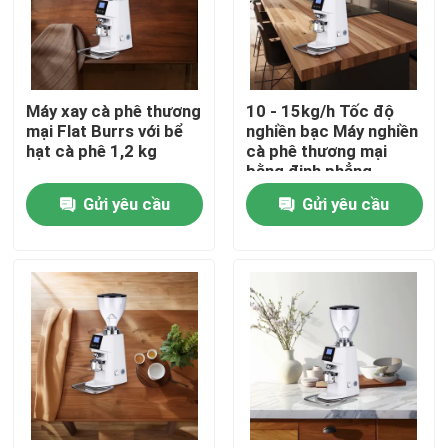
Về chúng tôi
Máy xay cà phê thương
10 - 15kg/h Tốc độ
Tham quan nhà máy
mại Flat Burrs với bể
nghiền bạc Máy nghiền
hạt cà phê 1,2 kg
cà phê thương mại
bằng đinh phẳng
Kiểm soát chất lượng
Gửi yêu cầu
Gửi yêu cầu
Liên hệ chúng tôi
Các trường hợp
Máy xay hạt cà phê
Máy xay cà phê Burr