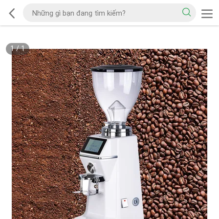
1
/
1