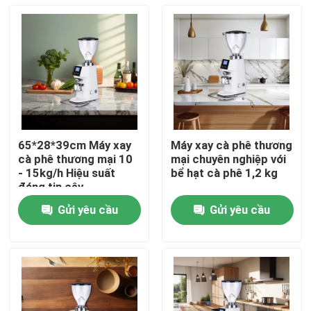
65*28*39cm Máy xay
Máy xay cà phê thương
cà phê thương mại 10
mại chuyên nghiệp với
- 15kg/h Hiệu suất
bể hạt cà phê 1,2 kg
đáng tin cậy
Gửi yêu cầu
Gửi yêu cầu
Nhà
Các sản phẩm
Hướng dẫn VR