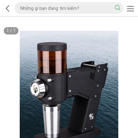
1
/
1