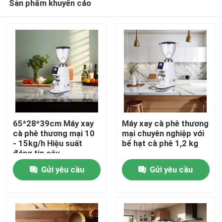
Sản phẩm khuyến cáo
65*28*39cm Máy xay
Máy xay cà phê thương
cà phê thương mại 10
mại chuyên nghiệp với
- 15kg/h Hiệu suất
bể hạt cà phê 1,2 kg
đáng tin cậy
Nhà
Gửi yêu cầu
Gửi yêu cầu
Các sản phẩm
Hướng dẫn VR