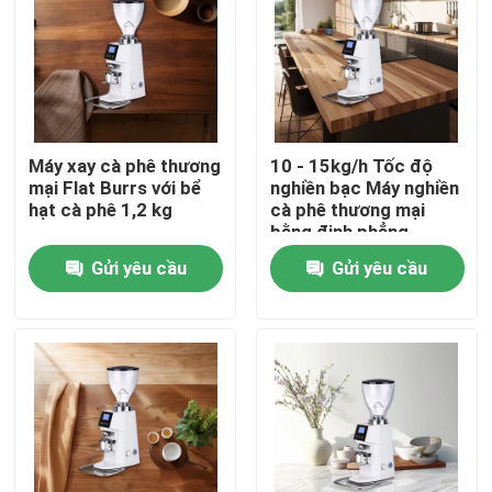
Về chúng tôi
Tham quan nhà máy
Máy xay cà phê thương
10 - 15kg/h Tốc độ
mại Flat Burrs với bể
nghiền bạc Máy nghiền
Kiểm soát chất lượng
hạt cà phê 1,2 kg
cà phê thương mại
bằng đinh phẳng
Gửi yêu cầu
Gửi yêu cầu
Liên hệ chúng tôi
Các trường hợp
Máy xay hạt cà phê
Máy xay cà phê Burr