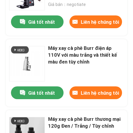
Giá bán：negotiate
Về chúng tôi
Giá tốt nhất
Liên hệ chúng tôi
Tham quan nhà máy
Máy xay cà phê Burr điện áp
Kiểm soát chất lượng
110V với màu trắng và thiết kế
màu đen tùy chỉnh
Liên hệ chúng tôi
Các trường hợp
Giá tốt nhất
Liên hệ chúng tôi
Máy xay hạt cà phê
Máy xay cà phê Burr thương mại
120g Đen / Trắng / Tùy chỉnh
Máy xay cà phê Burr