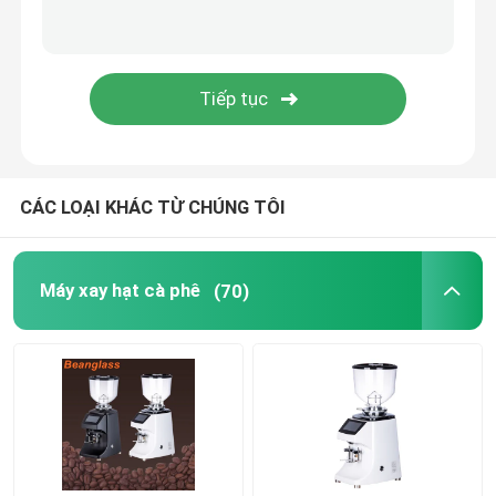
Máy pha cà phê viên nang
Máy tạo bọt sữa tự động
Máy xay cà phê kỹ thuật số
CÁC LOẠI KHÁC TỪ CHÚNG TÔI
Máy xay hạt cà phê
(70)