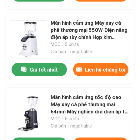
Màn hình cảm ứng Máy xay cà
phê thương mại 550W Điện năng
điện áp tùy chỉnh Hợp kim
nhôm/ABS 64mm đĩa nghiền
MOQ：5 units
Giá bán：negotiable
Giá tốt nhất
Liên hệ chúng tôi
Màn hình cảm ứng tốc độ cao
Máy xay cà phê thương mại
64mm Máy nghiền đĩa điện áp tùy
chỉnh
MOQ：5 units
Giá bán：negotiable