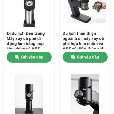
Về chúng tôi
Tham quan nhà máy
Đi du lịch Đen trắng
Du lịch thân thiện
Máy xay cà phê di
ngoài trời máy xay cà
động làm bằng hợp
phê hợp kim nhôm và
Kiểm soát chất lượng
kim nhôm và ABS
ABS với 50g tháo xát
Gửi yêu cầu
Gửi yêu cầu
Liên hệ chúng tôi
Các trường hợp
Máy xay hạt cà phê
Máy xay cà phê Burr