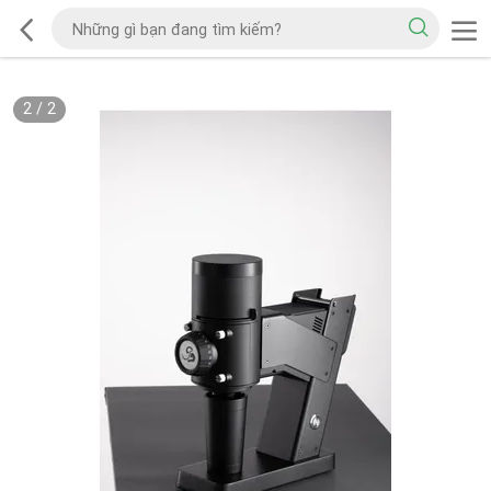
2
/
2