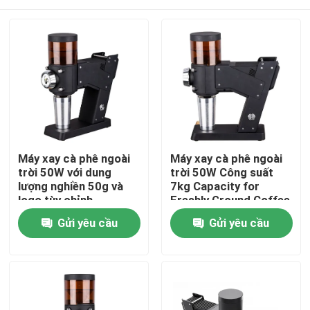
Máy xay cà phê ngoài
Máy xay cà phê ngoài
trời 50W với dung
trời 50W Công suất
lượng nghiền 50g và
7kg Capacity for
logo tùy chỉnh
Freshly Ground Coffee
Lovers
Nhà
Gửi yêu cầu
Gửi yêu cầu
Các sản phẩm
Hướng dẫn VR