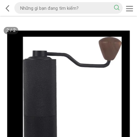
2
/
2