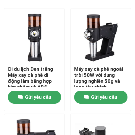
Đi du lịch Đen trắng
Máy xay cà phê ngoài
Máy xay cà phê di
trời 50W với dung
động làm bằng hợp
lượng nghiền 50g và
kim nhôm và ABS
logo tùy chỉnh
Nhà
Gửi yêu cầu
Gửi yêu cầu
Các sản phẩm
Hướng dẫn VR