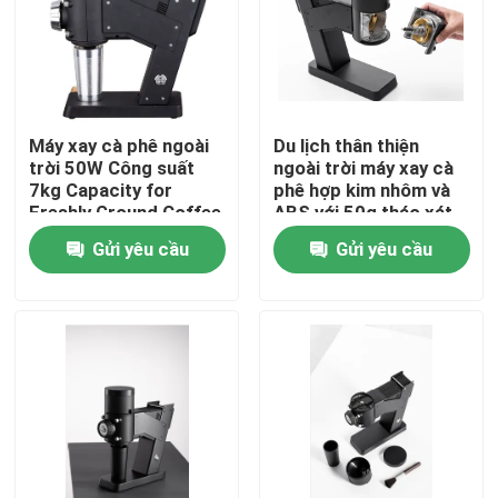
Về chúng tôi
Tham quan nhà máy
Máy xay cà phê ngoài
Du lịch thân thiện
trời 50W Công suất
ngoài trời máy xay cà
7kg Capacity for
phê hợp kim nhôm và
Kiểm soát chất lượng
Freshly Ground Coffee
ABS với 50g tháo xát
Lovers
Gửi yêu cầu
Gửi yêu cầu
Liên hệ chúng tôi
Các trường hợp
Máy xay hạt cà phê
Máy xay cà phê Burr