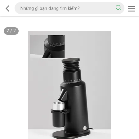
2
/
2