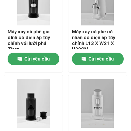
Về chúng tôi
Máy xay cà phê gia
Máy xay cà phê cá
Tham quan nhà máy
đình có điện áp tùy
nhân có điện áp tùy
chỉnh với lưỡi phủ
chỉnh L13 X W21 X
Titan
H32CM
Kiểm soát chất lượng
Gửi yêu cầu
Gửi yêu cầu
Liên hệ chúng tôi
Các trường hợp
Máy xay hạt cà phê
Máy xay cà phê Burr