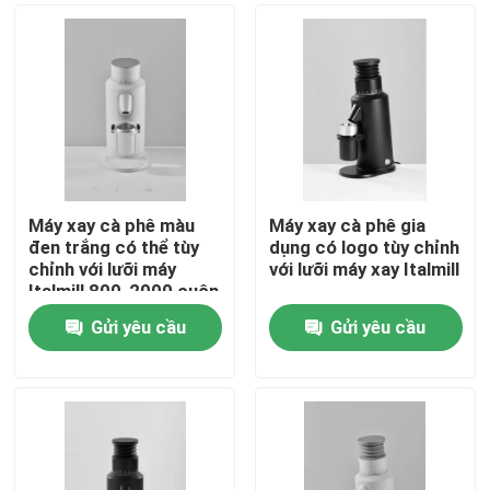
Máy xay cà phê màu
Máy xay cà phê gia
đen trắng có thể tùy
dụng có logo tùy chỉnh
chỉnh với lưỡi máy
với lưỡi máy xay Italmill
Italmill 800-2000 cuộn
/ phút xoay
Gửi yêu cầu
Gửi yêu cầu
Nhà
Các sản phẩm
Hướng dẫn VR