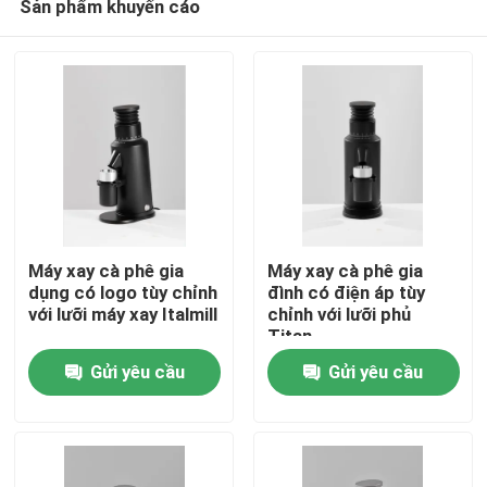
Sản phẩm khuyến cáo
Máy xay cà phê gia
Máy xay cà phê gia
dụng có logo tùy chỉnh
đình có điện áp tùy
với lưỡi máy xay Italmill
chỉnh với lưỡi phủ
Titan
Nhà
Gửi yêu cầu
Gửi yêu cầu
Các sản phẩm
Hướng dẫn VR