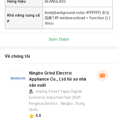
Hàng hiệu
BEANGLASS
body{background-color:#FFFFFF} 非法
Khả năng cung cấ
阻断149 window.onload = function () {
p
docu
Xem thêm
Về chúng tôi
Ningbo Grind Electric
Appliance Co., Ltd hồ sơ nhà
sản xuất
Jinping Street Yigao Digital
Economy Industrial Park 2029，
Fenghua District，Ningbo ,Trung
Quốc
5.0