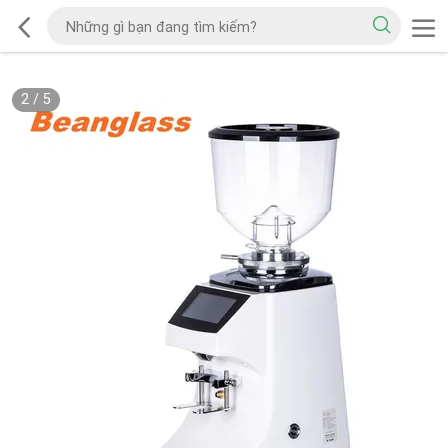
2
/
5