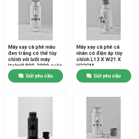
Về chúng tôi
Tham quan nhà máy
Máy xay cà phê màu
Máy xay cà phê cá
đen trắng có thể tùy
nhân có điện áp tùy
Kiểm soát chất lượng
chỉnh với lưỡi máy
chỉnh L13 X W21 X
Italmill 800-2000 cuộn
H32CM
/ phút xoay
Gửi yêu cầu
Gửi yêu cầu
Liên hệ chúng tôi
Các trường hợp
Máy xay hạt cà phê
Máy xay cà phê Burr