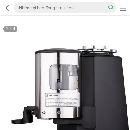
2
/
4