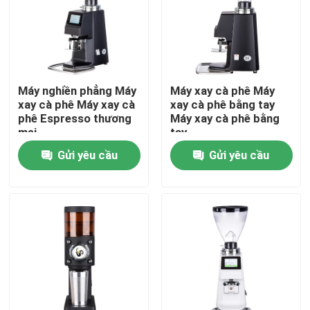
Về chúng tôi
Tham quan nhà máy
Máy nghiền phẳng Máy
Máy xay cà phê Máy
xay cà phê Máy xay cà
xay cà phê bằng tay
phê Espresso thương
Máy xay cà phê bằng
Kiểm soát chất lượng
mại
tay
Gửi yêu cầu
Gửi yêu cầu
Liên hệ chúng tôi
Các trường hợp
Máy xay hạt cà phê
Máy xay cà phê Burr