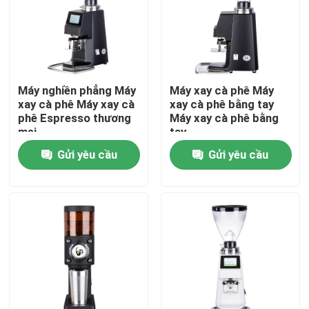
Về chúng tôi
Tham quan nhà máy
Máy nghiền phẳng Máy
Máy xay cà phê Máy
xay cà phê Máy xay cà
xay cà phê bằng tay
phê Espresso thương
Máy xay cà phê bằng
Kiểm soát chất lượng
mại
tay
Gửi yêu cầu
Gửi yêu cầu
Liên hệ chúng tôi
Các trường hợp
Máy xay hạt cà phê
Máy xay cà phê Burr