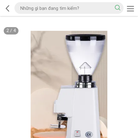
2
/
4