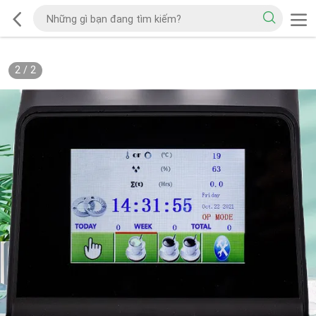
2
/
2