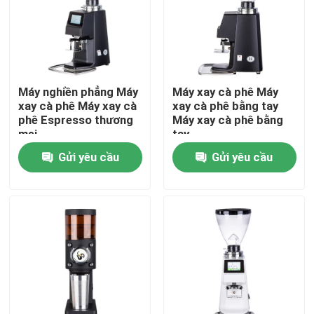
Về chúng tôi
Tham quan nhà máy
Máy nghiền phẳng Máy
Máy xay cà phê Máy
xay cà phê Máy xay cà
xay cà phê bằng tay
phê Espresso thương
Máy xay cà phê bằng
Kiểm soát chất lượng
mại
tay
Gửi yêu cầu
Gửi yêu cầu
Liên hệ chúng tôi
Các trường hợp
Máy xay hạt cà phê
Máy xay cà phê Burr