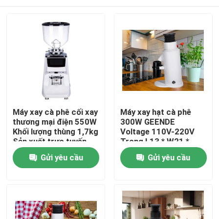
Máy xay cà phê cối xay
Máy xay hạt cà phê
thương mại điện 550W
300W GEENDE
Khối lượng thùng 1,7kg
Voltage 110V-220V
Sản xuất trực tuyến
Trong L13 * W21 *
H32CM
Nhà
Gửi yêu cầu
Gửi yêu cầu
Các sản phẩm
Hướng dẫn VR