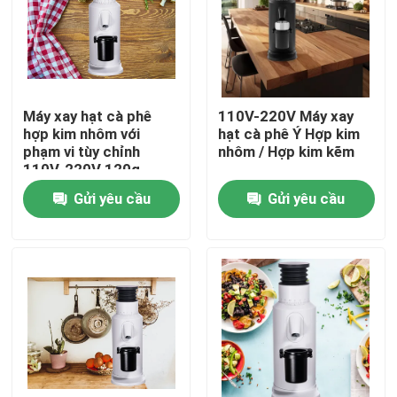
Về chúng tôi
Tham quan nhà máy
Máy xay hạt cà phê
110V-220V Máy xay
hợp kim nhôm với
hạt cà phê Ý Hợp kim
phạm vi tùy chỉnh
nhôm / Hợp kim kẽm
Kiểm soát chất lượng
110V-220V 120g
Gửi yêu cầu
Gửi yêu cầu
Liên hệ chúng tôi
Các trường hợp
Máy xay hạt cà phê
Máy xay cà phê Burr