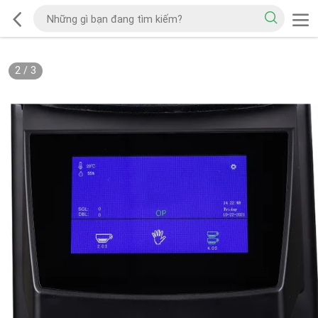
2
/
3