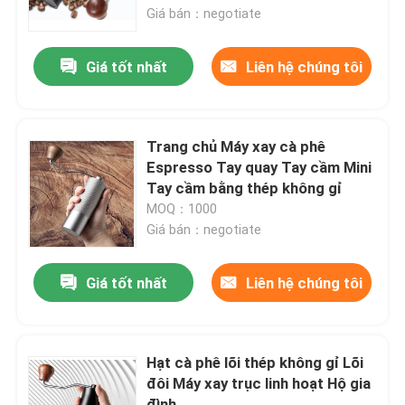
Giá bán：negotiate
Về chúng tôi
Giá tốt nhất
Liên hệ chúng tôi
Tham quan nhà máy
Trang chủ Máy xay cà phê
Kiểm soát chất lượng
Espresso Tay quay Tay cầm Mini
Tay cầm bằng thép không gỉ
MOQ：1000
Liên hệ chúng tôi
Giá bán：negotiate
Các trường hợp
Giá tốt nhất
Liên hệ chúng tôi
Máy xay hạt cà phê
Hạt cà phê lõi thép không gỉ Lõi
đôi Máy xay trục linh hoạt Hộ gia
Máy xay cà phê Burr
đình