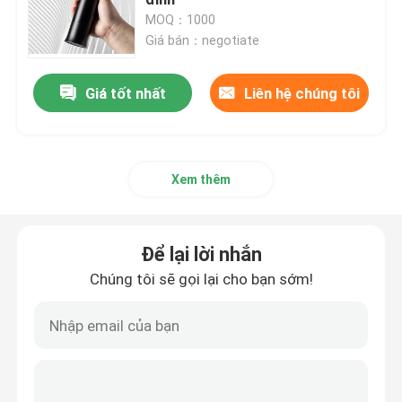
MOQ：1000
Giá bán：negotiate
Máy xay cà phê không dây
Giá tốt nhất
Liên hệ chúng tôi
máy xay cà phê thương mại
Máy xay cà phê màn hình cảm ứng
Xem thêm
máy xay cà phê gia đình
Để lại lời nhắn
Máy xay đậu Espresso
Chúng tôi sẽ gọi lại cho bạn sớm!
Máy xay cà phê ngoài trời
Máy xay cà phê cầm tay