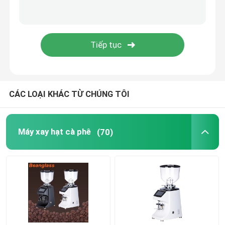
Máy pha cà phê viên nang
Máy tạo bọt sữa tự động
Máy xay cà phê kỹ thuật số
CÁC LOẠI KHÁC TỪ CHÚNG TÔI
Máy xay hạt cà phê
(70)