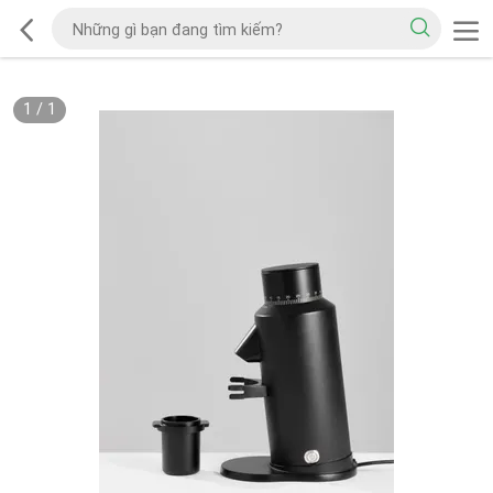
1
/
1