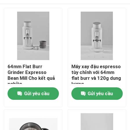
64mm Flat Burr
Máy xay đậu espresso
Grinder Expresso
tùy chỉnh với 64mm
Bean Mill Cho kết quả
flat burr và 120g dung
nghiền
lượng
Nhà
Gửi yêu cầu
Gửi yêu cầu
Các sản phẩm
Hướng dẫn VR