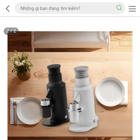
2
/
2