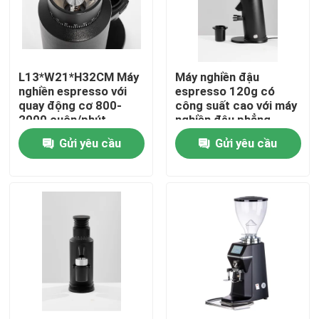
Về chúng tôi
L13*W21*H32CM Máy
Máy nghiền đậu
Tham quan nhà máy
nghiền espresso với
espresso 120g có
quay động cơ 800-
công suất cao với máy
2000 cuộn/phút
nghiền đậu phẳng
Kiểm soát chất lượng
64mm và công suất
Gửi yêu cầu
Gửi yêu cầu
300W
Liên hệ chúng tôi
Các trường hợp
Máy xay hạt cà phê
Máy xay cà phê Burr