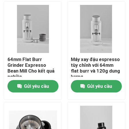
64mm Flat Burr
Máy xay đậu espresso
Grinder Expresso
tùy chỉnh với 64mm
Bean Mill Cho kết quả
flat burr và 120g dung
nghiền
lượng
Gửi yêu cầu
Gửi yêu cầu
Nhà
Các sản phẩm
Hướng dẫn VR