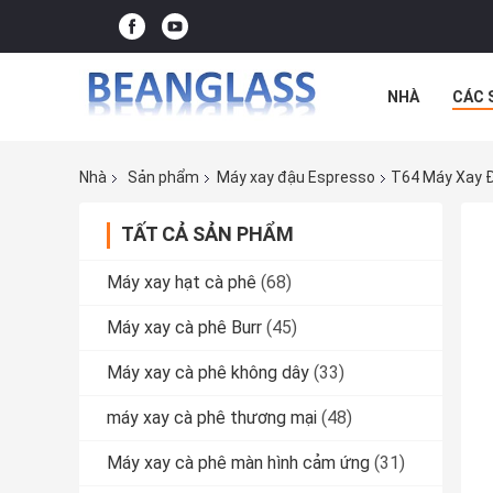
NHÀ
CÁC 
CÁC TRƯỜNG
Nhà
Sản phẩm
Máy xay đậu Espresso
T64 Máy Xay Đ
TẤT CẢ SẢN PHẨM
Máy xay hạt cà phê
(68)
Máy xay cà phê Burr
(45)
Máy xay cà phê không dây
(33)
máy xay cà phê thương mại
(48)
Máy xay cà phê màn hình cảm ứng
(31)