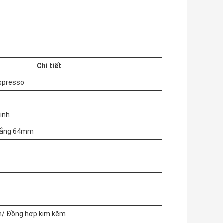
Chi tiết
spresso
ỉnh
phẳng 64mm
m/ Đồng hợp kim kẽm