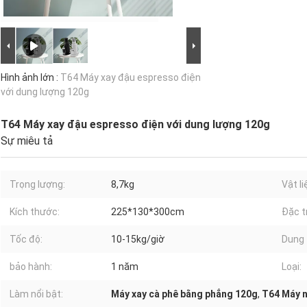
Hình ảnh lớn :
T64 Máy xay đậu espresso điện
với dung lượng 120g
T64 Máy xay đậu espresso điện với dung lượng 120g
Sự miêu tả
Trọng lượng:
8,7kg
Vật li
Kích thước:
225*130*300cm
Đặc t
Tốc độ:
10-15kg/giờ
Dung 
bảo hành:
1 năm
Loại:
Làm nổi bật:
Máy xay cà phê bằng phẳng 120g
,
T64 Máy 