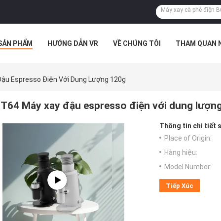
SẢN PHẨM
HƯỚNG DẪN VR
VỀ CHÚNG TÔI
THAM QUAN 
 HỢP
ậu Espresso Điện Với Dung Lượng 120g
T64 Máy xay đậu espresso điện với dung lượn
Thông tin chi tiết
Place of Origin:
Hàng hiệu:
Model Number:
Tiếp Xúc