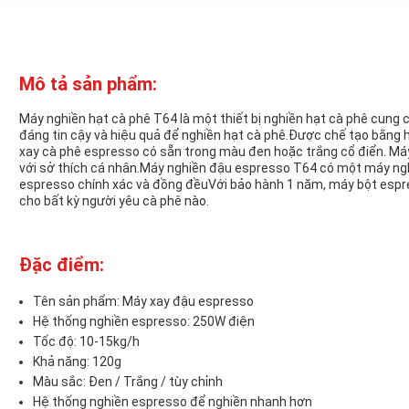
Mô tả sản phẩm:
Máy nghiền hạt cà phê T64 là một thiết bị nghiền hạt cà phê cung
đáng tin cậy và hiệu quả để nghiền hạt cà phê.Được chế tạo bằng
xay cà phê espresso có sẵn trong màu đen hoặc trắng cổ điển. Máy
với sở thích cá nhân.Máy nghiền đậu espresso T64 có một máy 
espresso chính xác và đồng đềuVới bảo hành 1 năm, máy bột espr
cho bất kỳ người yêu cà phê nào.
Đặc điểm:
Tên sản phẩm: Máy xay đậu espresso
Hệ thống nghiền espresso: 250W điện
Tốc độ: 10-15kg/h
Khả năng: 120g
Màu sắc: Đen / Trắng / tùy chỉnh
Hệ thống nghiền espresso để nghiền nhanh hơn