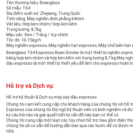
Tên thương hiệu: Beanglass
Số mẫu: T64
Địa điểm xuất xứ: Zhejiang, Trung Quốc
Tính năng: Máy nghiền đinh phẳng 64mm
Vật liệu: Hợp kim nhôm/ Hợp kim kẽm
Trọng lượng: 8,7kg
Màu sắc: Đen / Trắng / tùy chỉnh
Tốc độ: 10-15kg/h
Máy nghiền espresso, Máy nghiền hạt espresso, Máy chế biến hạt
Beanglass T64 Espresso Bean Grinder là một thiết bị nghiền espr
bằng hợp kim nhôm và hợp kim kẽm với trọng lượng 8,7 kg.Máy ngh
đậu espresso là một thiết bị thiết yếu để làm cho espresso hoàn h
Hỗ trợ và Dịch vụ:
Hỗ trợ kỹ thuật & Dịch vụ máy xay đậu espresso
Chúng tôi cam kết cung cấp cho khách hàng của chúng tôi với hỗ t
Espresso của chúng tôi.Đội ngũ kỹ thuật viên có kinh nghiệm và đư
kỳ câu hỏi nào và giải quyết bất kỳ vấn đề nào bạn có thể có.
Chúng tôi cung cấp một loạt các tùy chọn hỗ trợ, bao gồm điện thoại
chúng tôi sẽ có sẵn để hướng dẫn bạn qua các bước để có được m
nữa.