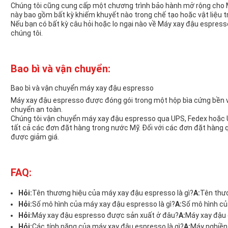
Chúng tôi cũng cung cấp một chương trình bảo hành mở rộng cho 
này bao gồm bất kỳ khiếm khuyết nào trong chế tạo hoặc vật liệu t
Nếu bạn có bất kỳ câu hỏi hoặc lo ngại nào về Máy xay đậu espresso 
chúng tôi.
Bao bì và vận chuyển:
Bao bì và vận chuyển máy xay đậu espresso
Máy xay đậu espresso được đóng gói trong một hộp bìa cứng bền 
chuyển an toàn.
Chúng tôi vận chuyển máy xay đậu espresso qua UPS, Fedex hoặc 
tất cả các đơn đặt hàng trong nước Mỹ. Đối với các đơn đặt hàng 
được giảm giá.
FAQ:
Hỏi:
Tên thương hiệu của máy xay đậu espresso là gì?
A:
Tên thươ
Hỏi:
Số mô hình của máy xay đậu espresso là gì?
A:
Số mô hình củ
Hỏi:
Máy xay đậu espresso được sản xuất ở đâu?
A:
Máy xay đậu 
Hỏi:
Các tính năng của máy xay đậu espresso là gì?
A:
Máy nghiền