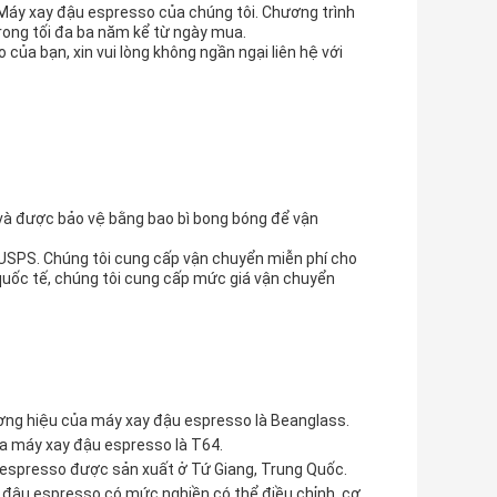
Máy xay đậu espresso của chúng tôi. Chương trình
rong tối đa ba năm kể từ ngày mua.
của bạn, xin vui lòng không ngần ngại liên hệ với
và được bảo vệ bằng bao bì bong bóng để vận
USPS. Chúng tôi cung cấp vận chuyển miễn phí cho
quốc tế, chúng tôi cung cấp mức giá vận chuyển
ng hiệu của máy xay đậu espresso là Beanglass.
a máy xay đậu espresso là T64.
espresso được sản xuất ở Tứ Giang, Trung Quốc.
 đậu espresso có mức nghiền có thể điều chỉnh, cơ