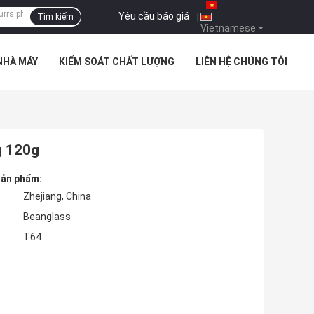
Yêu cầu báo giá
|
Tìm kiếm
Vietnamese
NHÀ MÁY
KIỂM SOÁT CHẤT LƯỢNG
LIÊN HỆ CHÚNG TÔI
g 120g
 sản phẩm:
Zhejiang, China
Beanglass
T64