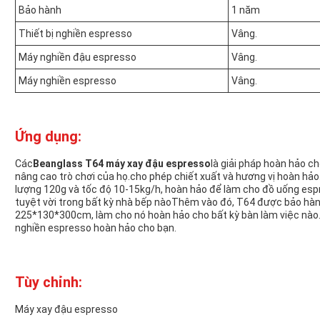
Bảo hành
1 năm
Thiết bị nghiền espresso
Vâng.
Máy nghiền đậu espresso
Vâng.
Máy nghiền espresso
Vâng.
Ứng dụng:
Các
Beanglass T64 máy xay đậu espresso
là giải pháp hoàn hảo 
nâng cao trò chơi của họ.cho phép chiết xuất và hương vị hoàn h
lượng 120g và tốc độ 10-15kg/h, hoàn hảo để làm cho đồ uống es
tuyệt vời trong bất kỳ nhà bếp nàoThêm vào đó, T64 được bảo hành
225*130*300cm, làm cho nó hoàn hảo cho bất kỳ bàn làm việc nào
nghiền espresso hoàn hảo cho bạn.
Tùy chỉnh:
Máy xay đậu espresso