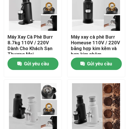
Về chúng tôi
Tham quan nhà máy
Máy Xay Cà Phê Burr
Máy xay cà phê Burr
8.7kg 110V / 220V
Homeuse 110V / 220V
Dành Cho Khách Sạn
bằng hợp kim kẽm và
Kiểm soát chất lượng
Thương Mại
hợp kim nhôm
Gửi yêu cầu
Gửi yêu cầu
Liên hệ chúng tôi
Các trường hợp
Máy xay hạt cà phê
Máy xay cà phê Burr