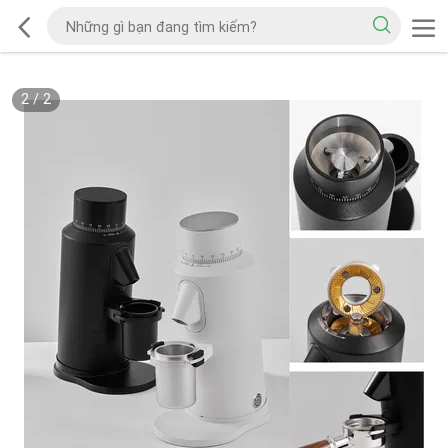
2
/
2