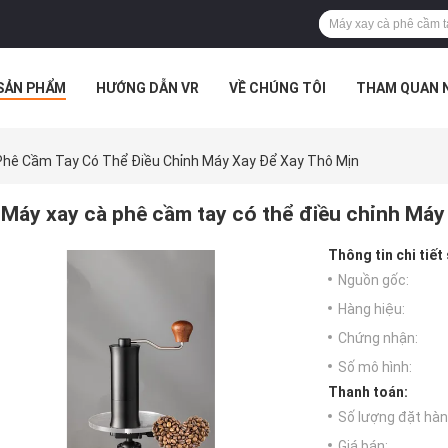
SẢN PHẨM
HƯỚNG DẪN VR
VỀ CHÚNG TÔI
THAM QUAN 
 HỢP
Phê Cầm Tay Có Thể Điều Chỉnh Máy Xay Để Xay Thô Mịn
Máy xay cà phê cầm tay có thể điều chỉnh Máy
Thông tin chi tiết
Nguồn gốc:
Hàng hiệu:
Chứng nhận:
Số mô hình:
Thanh toán:
Số lượng đặt hàng
Giá bán: