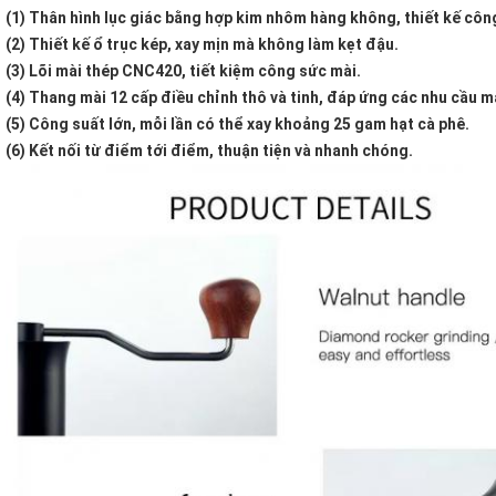
(1) Thân hình lục giác bằng hợp kim nhôm hàng không, thiết kế công
(2) Thiết kế ổ trục kép, xay mịn mà không làm kẹt đậu.
(3) Lõi mài thép CNC420, tiết kiệm công sức mài.
(4) Thang mài 12 cấp điều chỉnh thô và tinh, đáp ứng các nhu cầu m
(5) Công suất lớn, mỗi lần có thể xay khoảng 25 gam hạt cà phê.
(6) Kết nối từ điểm tới điểm, thuận tiện và nhanh chóng.