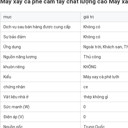
Máy xay cà phê cầm tay chất lượng cao Máy xay
mục
giá trị
Dịch vụ sau bán hàng được cung cấp
Không có
Sự bảo đảm
Không có
Ứng dụng
Ngoài trời, Khách sạn, T
Nguồn năng lượng
Thủ công
khuôn riêng
KHÔNG
Kiểu
Máy xay cà phê lưỡi
chứng nhận
ce
Vật liệu nhà ở
thép không gỉ
Sức mạnh (W)
0
Điện áp (V)
0
Nguồn gốc
Trung Quốc