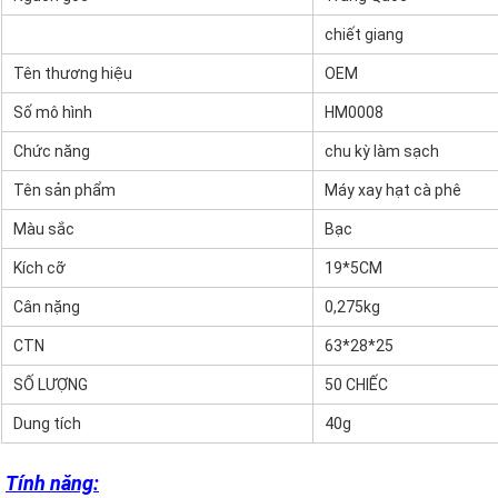
chiết giang
Tên thương hiệu
OEM
Số mô hình
HM0008
Chức năng
chu kỳ làm sạch
Tên sản phẩm
Máy xay hạt cà phê
Màu sắc
Bạc
Kích cỡ
19*5CM
Cân nặng
0,275kg
CTN
63*28*25
SỐ LƯỢNG
50 CHIẾC
Dung tích
40g
Tính năng: