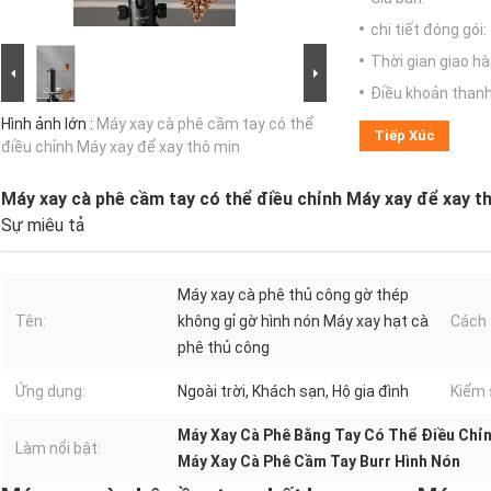
chi tiết đóng gói:
Thời gian giao hà
Điều khoản thanh
Hình ảnh lớn :
Máy xay cà phê cầm tay có thể
Tiếp Xúc
điều chỉnh Máy xay để xay thô mịn
Máy xay cà phê cầm tay có thể điều chỉnh Máy xay để xay t
Sự miêu tả
Máy xay cà phê thủ công gờ thép
Tên:
không gỉ gờ hình nón Máy xay hạt cà
Cách 
phê thủ công
Ứng dụng:
Ngoài trời, Khách sạn, Hộ gia đình
Kiểm 
Máy Xay Cà Phê Bằng Tay Có Thể Điều Chỉ
Làm nổi bật:
Máy Xay Cà Phê Cầm Tay Burr Hình Nón