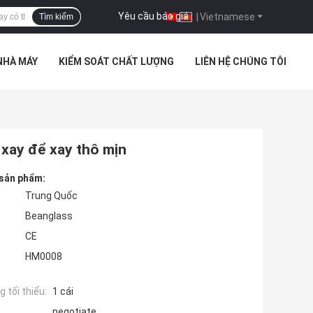
Yêu cầu báo giá
|
Vietnamese
Tìm kiếm
NHÀ MÁY
KIỂM SOÁT CHẤT LƯỢNG
LIÊN HỆ CHÚNG TÔI
 xay để xay thô mịn
 sản phẩm:
Trung Quốc
Beanglass
CE
HM0008
 tối thiểu:
1 cái
negotiate