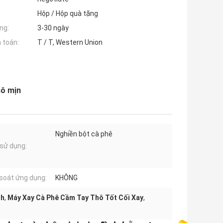
Hộp / Hộp quà tặng
ng:
3-30 ngày
 toán:
T / T, Western Union
hô mịn
Nghiền bột cà phê
sử dụng:
soát ứng dụng:
KHÔNG
nh
,
Máy Xay Cà Phê Cầm Tay Thô Tốt Cối Xay
,