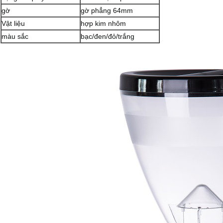
gờ
gờ phẳng 64mm
Vật liệu
hợp kim nhôm
màu sắc
bạc/đen/đỏ/trắng