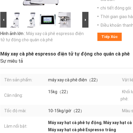
chi tiết đóng gói:
Thời gian giao hà
Điều khoản thanh
Hình ảnh lớn :
Máy xay cà phê espresso điện
Tiếp Xúc
tử tự động cho quán cà phê
Máy xay cà phê espresso điện tử tự động cho quán cà phê
Sự miêu tả
Tên sản phẩm:
máy xay cà phê điện（22）
Vật li
15kg（22）
Khối 
Cân nặng:
phê:
Tốc độ mài:
10-15kg/giờ（22）
Màu s
Máy xay hạt cà phê tự động
,
Máy xay hạt cà
Làm nổi bật:
Máy xay hạt cà phê Espresso trắng