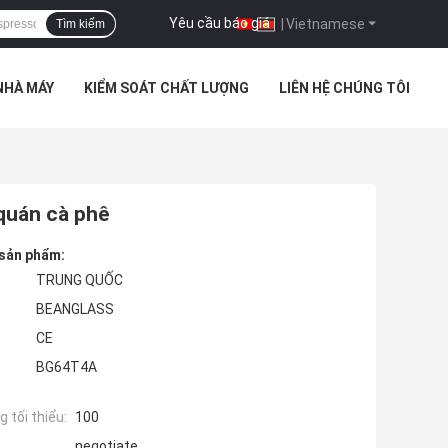
Yêu cầu báo giá
|
Vietnamese
Tìm kiếm
NHÀ MÁY
KIỂM SOÁT CHẤT LƯỢNG
LIÊN HỆ CHÚNG TÔI
quán cà phê
 sản phẩm:
TRUNG QUỐC
BEANGLASS
CE
BG64T4A
 tối thiểu:
100
negotiate