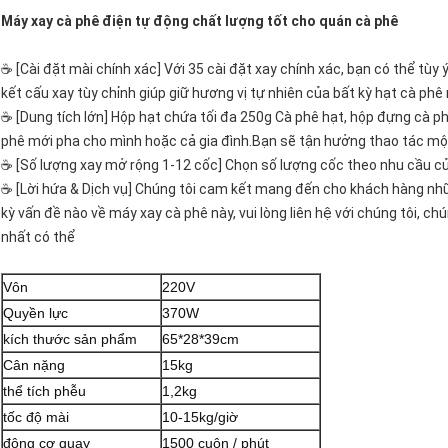
Máy xay cà phê điện tự động chất lượng tốt cho quán cà phê
☕ [Cài đặt mài chính xác] Với 35 cài đặt xay chính xác, bạn có thể tùy
kết cấu xay tùy chỉnh giúp giữ hương vị tự nhiên của bất kỳ hạt cà phê 
☕ [Dung tích lớn] Hộp hạt chứa tối đa 250g Cà phê hạt, hộp đựng cà p
phê mới pha cho mình hoặc cả gia đình.Bạn sẽ tận hưởng thao tác một
☕ [Số lượng xay mở rộng 1-12 cốc] Chọn số lượng cốc theo nhu cầu củ
☕ [Lời hứa & Dịch vụ] Chúng tôi cam kết mang đến cho khách hàng nh
kỳ vấn đề nào về máy xay cà phê này, vui lòng liên hệ với chúng tôi, c
nhất có thể
Vôn
220V
Quyền lực
370W
kích thước sản phẩm
65*28*39cm
Cân nặng
15kg
thể tích phễu
1,2kg
tốc độ mài
10-15kg/giờ
động cơ quay
1500 cuộn / phút