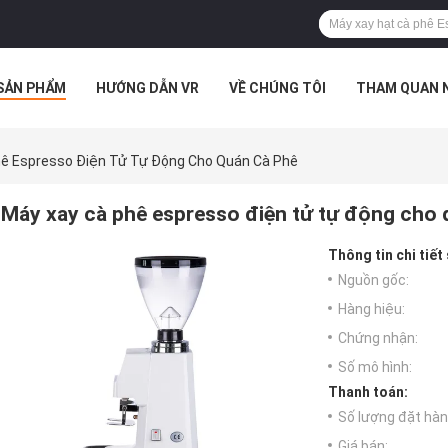
SẢN PHẨM
HƯỚNG DẪN VR
VỀ CHÚNG TÔI
THAM QUAN 
 HỢP
ê Espresso Điện Tử Tự Động Cho Quán Cà Phê
Máy xay cà phê espresso điện tử tự động cho 
Thông tin chi tiết
Nguồn gốc:
Hàng hiệu:
Chứng nhận:
Số mô hình:
Thanh toán:
Số lượng đặt hàng
Giá bán: