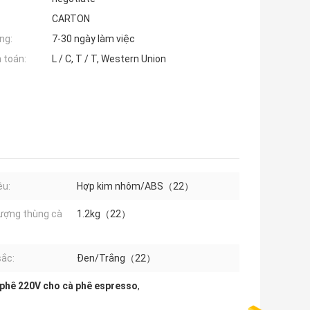
CARTON
ng:
7-30 ngày làm việc
 toán:
L / C, T / T, Western Union
ệu:
Hợp kim nhôm/ABS（22）
lượng thùng cà
1.2kg（22）
ắc:
Đen/Trắng（22）
 phê 220V cho cà phê espresso
,