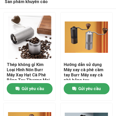
Sản phẩm khuyến cáo
Thép không gỉ Kim
Hướng dẫn sử dụng
Loại Hình Nón Burr
Máy xay cà phê cầm
Máy Xay Hạt Cà Phê
tay Burr Máy xay cà
Bằng Tay Thương Mại
phê bằng tay
Nhà
Di Động Có Thể Giặt
Gửi yêu cầu
Gửi yêu cầu
Bằng Tay Cranked
Các sản phẩm
Hướng dẫn VR