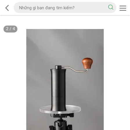
2
/
4