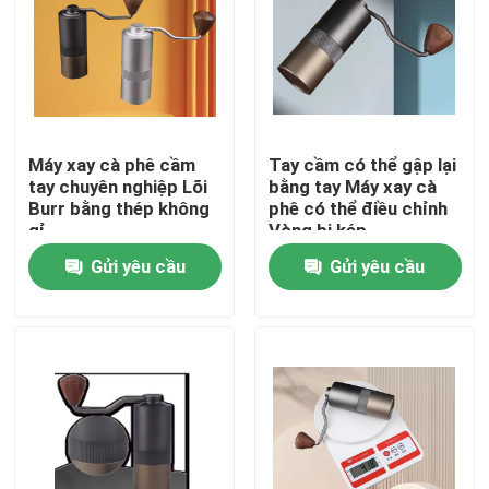
Về chúng tôi
Tham quan nhà máy
Máy xay cà phê cầm
Tay cầm có thể gập lại
tay chuyên nghiệp Lõi
bằng tay Máy xay cà
Kiểm soát chất lượng
Burr bằng thép không
phê có thể điều chỉnh
gỉ
Vòng bi kép
Gửi yêu cầu
Gửi yêu cầu
Liên hệ chúng tôi
Các trường hợp
Máy xay hạt cà phê
Máy xay cà phê Burr