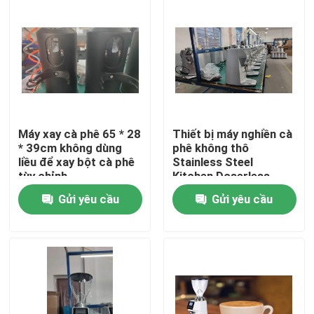
Về chúng tôi
Tham quan nhà máy
Kiểm soát chất lượng
Máy xay cà phê 65 * 28
Thiết bị máy nghiền cà
* 39cm không dùng
phê không thô
liều để xay bột cà phê
Stainless Steel
Liên hệ chúng tôi
tùy chỉnh
Kitchen Doserless
Gửi yêu cầu
Gửi yêu cầu
Các trường hợp
Máy xay hạt cà phê
Máy xay cà phê Burr