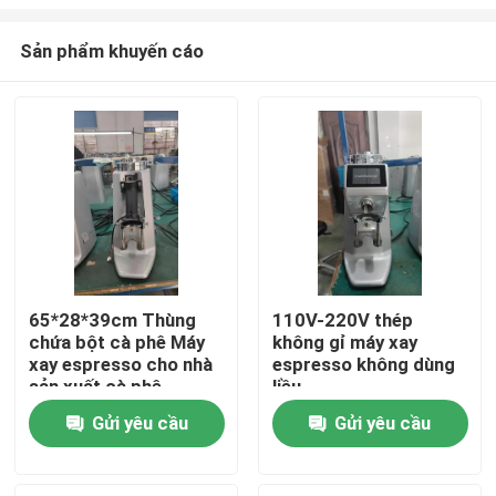
Sản phẩm khuyến cáo
65*28*39cm Thùng
110V-220V thép
chứa bột cà phê Máy
không gỉ máy xay
Nhà
xay espresso cho nhà
espresso không dùng
sản xuất cà phê
liều
Các sản phẩm
Gửi yêu cầu
Gửi yêu cầu
Hướng dẫn VR