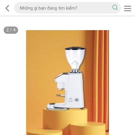
2
/
4