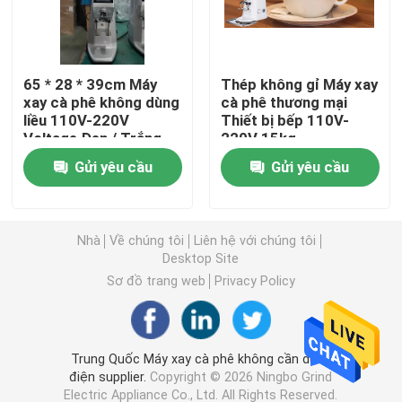
Máy xay cà phê không dây
65 * 28 * 39cm Máy
Thép không gỉ Máy xay
xay cà phê không dùng
cà phê thương mại
máy xay cà phê thương mại
liều 110V-220V
Thiết bị bếp 110V-
Voltage Đen / Trắng
220V 15kg
Máy xay cà phê màn hình cảm ứng
Gửi yêu cầu
Gửi yêu cầu
máy xay cà phê gia đình
Nhà
Về chúng tôi
Liên hệ với chúng tôi
Desktop Site
Máy xay đậu Espresso
Sơ đồ trang web
Privacy Policy
Máy xay cà phê ngoài trời
Trung Quốc Máy xay cà phê không cần dùng
điện supplier.
Copyright © 2026 Ningbo Grind
Máy xay cà phê cầm tay
Electric Appliance Co., Ltd. All Rights Reserved.