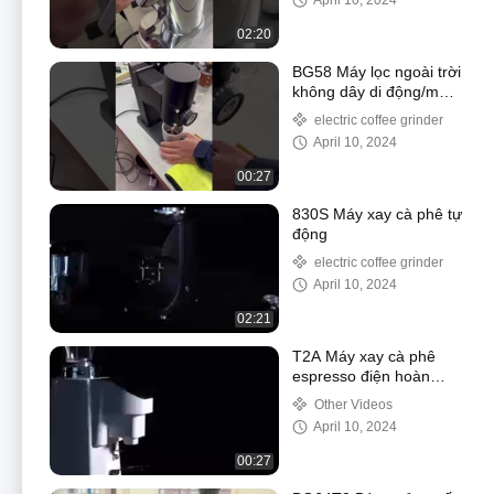
April 10, 2024
02:20
BG58 Máy lọc ngoài trời
không dây di động/máy
xay cà phê đổ đầy với
electric coffee grinder
pin lithium
April 10, 2024
00:27
830S Máy xay cà phê tự
động
electric coffee grinder
April 10, 2024
02:21
T2A Máy xay cà phê
espresso điện hoàn
toàn tự động cho quán
Other Videos
cà phê
April 10, 2024
00:27