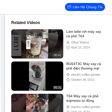
Liên Hệ Chúng Tôi
Related Videos
Làm latte với máy xay
cà phê T64
Other Videos
April 10, 2024
00:41
BG64T3C Máy xay cà
phê điện thương mại
electric coffee grinder
October 26, 2022
00:31
T64 Máy xay cà phê
espresso tự động
electric coffee grinder